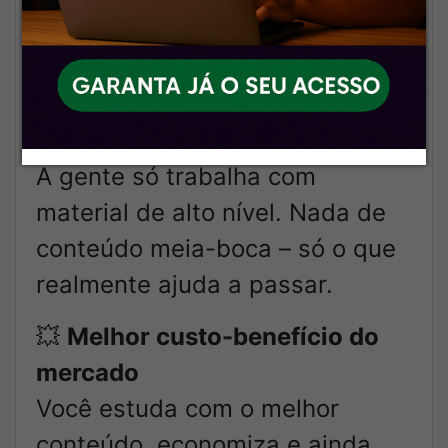
vez, sempre volta. Nosso nome
é nossa garantia!
🎯
Foco total nos melhores
cursos
A gente só trabalha com
material de alto nível. Nada de
conteúdo meia-boca – só o que
realmente ajuda a passar.
💥
Melhor custo-benefício do
mercado
Você estuda com o melhor
conteúdo, economiza e ainda