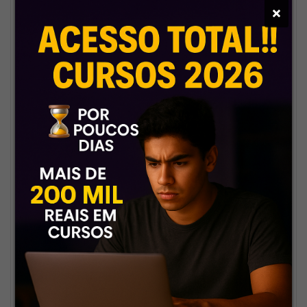
instantânea. Você já começa a
×
estudar enquanto outros ainda
estão esperando e reclamando.
🤝
Compromisso real com o
aluno
Aqui não é só venda, é parceria.
Nosso foco é te ver aprovado e
com material top do início ao
fim.
🔒
Segurança e confiança
Mais de 90 mil alunos
satisfeitos. Quem compra uma