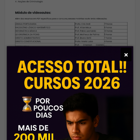
×
🤔
Por que comprar com a
gente?
✅
Suporte de verdade, sem
enrolação
Falou com a gente, respondeu
na hora. Nada de sumiço ou