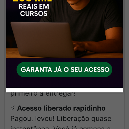
resposta automática fria. Aqui
tem gente de verdade te
atendendo!
🚀
Atualizações mais rápidas do
Brasil
Saiu conteúdo novo? Em
minutos já tá no ar. A gente
corre por você – sempre o
primeiro a entregar!
⚡
Acesso liberado rapidinho
Pagou, levou! Liberação quase
instantânea. Você já começa a