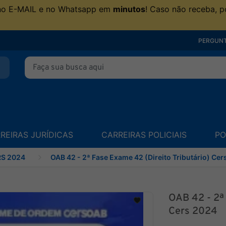
no E-MAIL e no Whatsapp em
minutos
! Caso não receba, p
PERGUNT
REIRAS JURÍDICAS
CARREIRAS POLICIAIS
PO
S 2024
OAB 42 - 2ª Fase Exame 42 (Direito Tributário) Ce
OAB 42 - 2ª 
Cers 2024