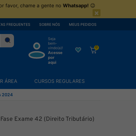
or favor, chame a gente no
Whatsapp!
😉
×
AS FREQUENTES
SOBRE NÓS
MEUS PEDIDOS
Seja
bem-
0
vindo(a)!
Acesse
por
aqui
R ÁREA
CURSOS REGULARES
rs 2024
Fase Exame 42 (Direito Tributário)