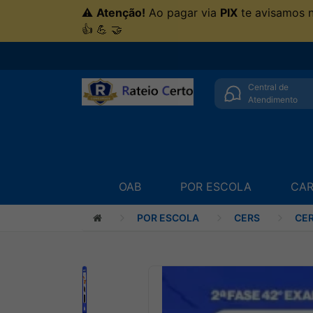
⚠
Atenção!
Ao pagar via
PIX
te avisamos 
👍 💪 🤝
Central de
Atendimento
OAB
POR ESCOLA
CAR
POR ESCOLA
CERS
CER