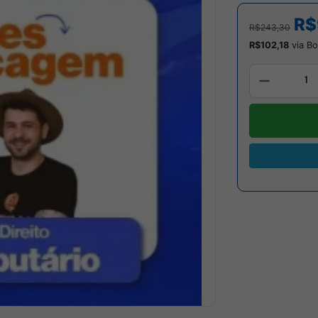
R$
R$243,30
R$102,18
via Bo