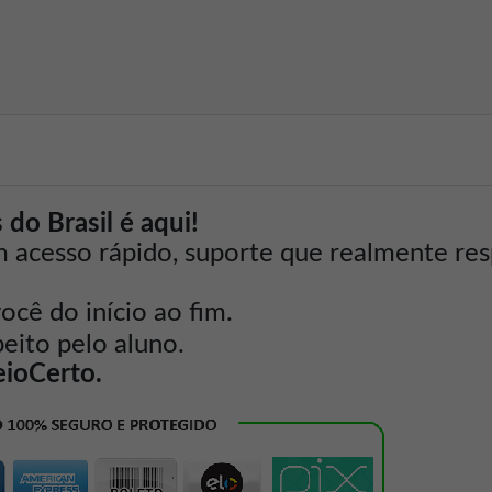
do Brasil é aqui!
m acesso rápido, suporte que realmente re
ê do início ao fim.
peito pelo aluno.
eioCerto.