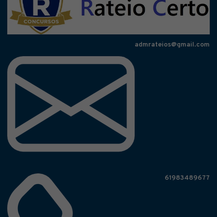
admrateios@gmail.com
61983489677