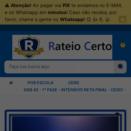
⚠
Atenção!
Ao pagar via
PIX
te avisamos no E-MAIL
e no Whatsapp em
minutos
! Caso não receba, por
×
favor, chame a gente no
Whatsapp!
😉 👍 💪 🤝
0
POR ESCOLA
CERS
OAB 42 - 1ª FASE - INTENSIVO RETA FINAL - CEISC - 