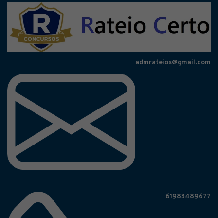
admrateios@gmail.com
61983489677