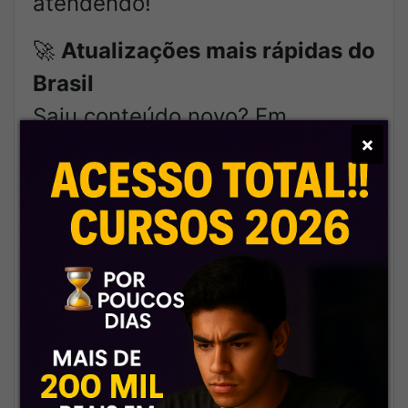
atendendo!
🚀
Atualizações mais rápidas do
Brasil
Saiu conteúdo novo? Em
×
minutos já tá no ar. A gente
corre por você – sempre o
primeiro a entregar!
⚡
Acesso liberado rapidinho
Pagou, levou! Liberação quase
instantânea. Você já começa a
estudar enquanto outros ainda
estão esperando e reclamando.