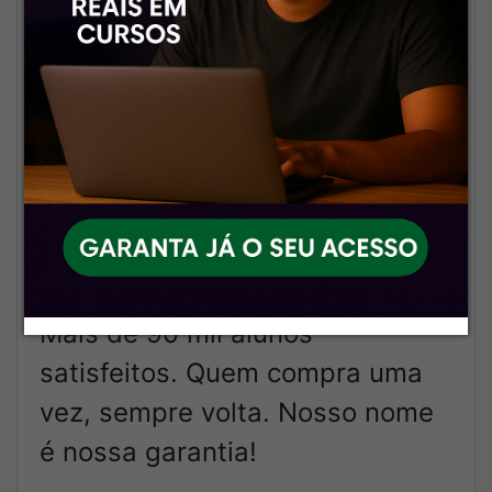
🤝
Compromisso real com o
aluno
Aqui não é só venda, é parceria.
Nosso foco é te ver aprovado e
com material top do início ao
fim.
🔒
Segurança e confiança
Mais de 90 mil alunos
satisfeitos. Quem compra uma
vez, sempre volta. Nosso nome
é nossa garantia!