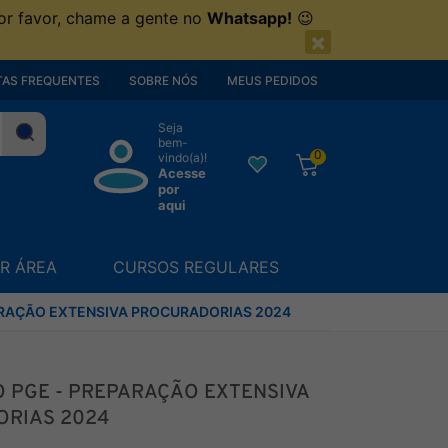
or favor, chame a gente no
Whatsapp!
😉
×
AS FREQUENTES
SOBRE NÓS
MEUS PEDIDOS
Seja
bem-
0
vindo(a)!
Acesse
por
aqui
R ÁREA
CURSOS REGULARES
RAÇÃO EXTENSIVA PROCURADORIAS 2024
 PGE - PREPARAÇÃO EXTENSIVA
RIAS 2024