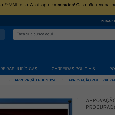
no E-MAIL e no Whatsapp em
minutos
! Caso não receba, p
PERGUNT
REIRAS JURÍDICAS
CARREIRAS POLICIAIS
PO
E
APROVAÇÃO PGE 2024
APROVAÇÃO PGE - PREPA
APROVAÇÃO
PROCURADO