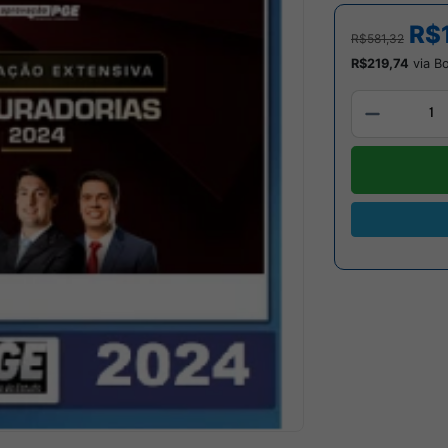
R$
R$581,32
R$219,74
via Bo