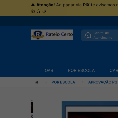
⚠
Atenção!
Ao pagar via
PIX
te avisamos 
👍 💪 🤝
Central de
Atendimento
OAB
POR ESCOLA
CAR
POR ESCOLA
APROVAÇÃO PG