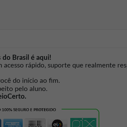
do Brasil é aqui!
m acesso rápido, suporte que realmente re
ê do início ao fim.
peito pelo aluno.
eioCerto.